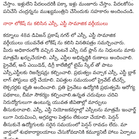
చేస్తాం. ఇళ్లులేని పేదలందరికీ పక్కా ఇళ్లు మంజూరు చేస్తాం. పేదలకోసం
పనిచేసే చంద్రన్నను ముఖ్యమంత్రిని చేసేందుకు సహకారం అందించండి.
నారా లోకేష్ ను కలిసిన ఎస్సీ, ఎస్టీ సామాజిక వర్గీయులు
కర్నూలు 48వ డివిజన్ ప్రకాష్ నగర్ లో ఎస్సీ, ఎస్టీ సామాజిక
వర్గీయులు యువనేత లోకేష్ ను కలిసి వినతిపత్రం సమర్పించారు.
మీరు అధికారంలోకి వచ్చిన వెంటనే ఎస్సీ సబ్ ప్లాన్ ను నిధులను మాకు
మాత్రమే ఖర్చుచేయాలి. ఎస్సీ, ఎస్టీల అభివృద్ధికి రుణాలు అందించాలి.
ప్రైవేట్, అన్ ఎయిడెడ్, డిగ్రీ కాలేజీల్లో టైమ్ స్కేల్ తో పాటు
ఎస్సీ,ఎస్టీలకు రిజర్వేషన్లు కల్పించాలి. ప్రభుత్వం వచ్చాక ఎస్సీ, ఎస్టీ బ్లాక్
లాగ్ పోస్టులు భర్తీ చేయాలి. విపత్తుల సమయంలో ప్రైవేట్ టీచర్స్,
లెక్చరర్లకు భృతి అందించాలి. ప్రతి ప్రైవేటు ఉద్యోగికి ప్రభుత్వమే ఆరోగ్య
పథకాలు, బీమా సౌకర్యం కల్పించాలి.ఉన్నత చదువులు చదివి
నిరుద్యోగులుగా ఉంటున్న యువత జీవితాల్లో మార్పులు
తీసుకురావాలి. ఎస్సీ, ఎస్టీ నియోజకవర్గాల్లో ఎస్సీలను మాత్రమే ఇంఛార్జ్
లుగా నియమించి, అగ్రవర్ణాల పెత్తనం లేకుండా చేయాలి. పెన్షన్
తీసుకునే ఉద్యోగులకు సరైన సమయంలో పెన్షన్ రావడం లేదు. మా
వార్డులో శుభకార్యాలయాలు చేసుకోవడానికి కమ్యూనిటీ హాలు ఏర్పాటు