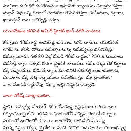
ముస్లింల ఉపాధికి ఉపకరించేలా ఇస్లామిక్ బ్యాంక్ ను ఏర్పాటుచేస్తాం.
దుల్హన్ పథకాన్ని గతంలో మాదిరిగా కొనసాగిస్తాం. మసీదులు, దర్గాలు,
ఖబరస్తాన్ లను అభివృద్ధి చేస్తాం.
యువనేతను కలిసిన అమీర్ హైదర్ ఖాన్ నగర్ వాసులు
కర్నూలు 48వవార్డు అమీర్ హైదర్ ఖాన్ నగర్ వాసులు యువనేత
లోకేష్ ను కలిసి తాము ఎదుర్కొంటున్న సమస్యలపై వినతిపత్రం
సమర్పించారు. గత 20 ఏళ్ల నుండి 48వ వార్డులో 250 కుటుంబాలు
నివసిస్తున్నాం. ఇక్కడ సరిగా డ్రైనేజీ కాలువలు లేవు. రోడ్లు లేక వర్షాలు
వస్తే ఇబ్బందులు పడుతున్నాం. మంచినీటి సమస్య వెంటాడుతోంది,
ఎండాకాల వస్తే తీవ్ర ఇబ్బందులు పడుతున్నాం. మా ప్రాంతంలో
చాలామందికి ఇళ్లులేవు, పక్కా ఇళ్లు నిర్మించి ఇవ్వాలి.
నారా లోకేష్ మాట్లాడుతూ…
స్థానిక ఎమ్మెల్యే, మేయర్ దోచుకోవడంపై శ్రద్ధ ప్రజలకు సౌకర్యాలు
కల్పించడంపై లేదు. టిడిపి అధికారంలోకి వచ్చిన వెంటనే కర్నూలు
నగరంలో ఇంటింటికీ కుళాయి అందజేసి, తాగునీటి సమస్య
పరిష్కరిస్తాం. రోడ్లు, డ్రైనేజిలు వంటి మౌలిక సదుపాయాలను అభివృద్ధి