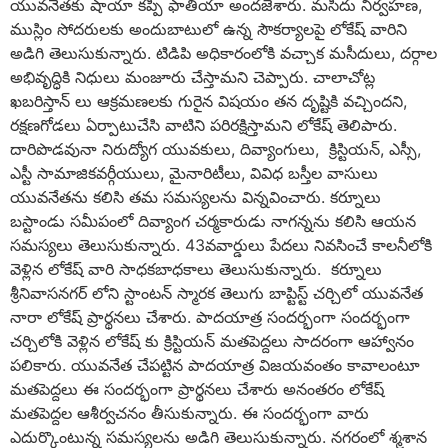
యువనేతకు షాయా కప్పి ఫాతియా అందజేశారు. మసీదు నిర్వహణ,
ముస్లిం సోదరులకు అందుబాటులో ఉన్న సౌకర్యాలపై లోకేష్ వారిని
అడిగి తెలుసుకున్నారు. టిడిపి అధికారంలోకి వచ్చాక మసీదులు, దర్గాల
అభివృద్ధికి నిధులు మంజూరు చేస్తామని చెప్పారు. చాలాచోట్ల
ఖబరిస్తాన్ లు ఆక్రమణలకు గురైన విషయం తన దృష్టికి వచ్చిందని,
రక్షణగోడలు ఏర్పాటుచేసి వాటిని పరిరక్షిస్తామని లోకేష్ తెలిపారు.
దారిపొడవునా నిరుద్యోగ యువకులు, దివ్యాంగులు, క్రిస్టియన్, ఎస్సీ,
ఎస్టీ సామాజికవర్గీయులు, మైనారిటీలు, వివిధ బస్తీల వాసులు
యువనేతను కలిసి తమ సమస్యలను విన్నవించారు. కర్నూలు
బస్టాండు సమీపంలో దివ్యాంగ చర్మకారుడు నాగన్నను కలిసి ఆయన
సమస్యలు తెలుసుకున్నారు. 43వవార్డులు పేదలు నివసించే కాలనీలోకి
వెళ్లిన లోకేష్ వారి సాధకబాధకాలు తెలుసుకున్నారు. కర్నూలు
శ్రీనివాసనగర్ లోని స్టాంటన్ స్మారక తెలుగు బాప్టిస్ట్ చర్చిలో యువనేత
నారా లోకేష్ ప్రార్థనలు చేశారు. పాదయాత్ర సందర్భంగా సందర్భంగా
చర్చిలోకి వెళ్లిన లోకేష్ కు క్రిస్టియన్ మతపెద్దలు సాదరంగా ఆహ్వానం
పలికారు. యువనేత చేపట్టిన పాదయాత్ర విజయవంతం కావాలంటూ
మతపెద్దలు ఈ సందర్భంగా ప్రార్థనలు చేశారు అనంతరం లోకేష్
మతపెద్దల ఆశీర్వచనం తీసుకున్నారు. ఈ సందర్భంగా వారు
ఎదుర్కొంటున్న సమస్యలను అడిగి తెలుసుకున్నారు. నగరంలో శ్మశాన