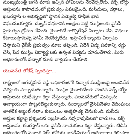
ముఖ్యమంత్రి జగన్ మాకు ఇచ్చిన హామీలను నెరవేర్చలేదు. వక్ఫ్ బోర్డు
ఆస్తులను కాపాడడంలో ప్రభుత్వం విఫలమైంది. మసీదులు, దర్గాలు,
ఖబరస్తాన్ ల అభివృద్ధిలో స్థానిక ఎమ్మెల్యే హఫీజ్ ఖాన్
విఫలమయ్యారు. దుల్హన్ పథకానికి ఆంక్షలు పెట్టి ముస్లింలకు వైసీపీ
ప్రభుత్వం ద్రోహం చేసింది. మైనారిటీ కార్పొరేషన్ ఏర్పాటు చేసి, నిధులు
కేటాయిస్తామన్న హామీ నెరవేర్చలేదు. ఇస్లామిక్ బ్యాంకు ఏర్పాటు
చేస్తామని వైసీపీ ప్రభుత్వం మాట తప్పింది. విదేశీ విద్య పథకాన్ని రద్దు
చేసి, పేద ముస్లిం విద్యార్థులకు ఉన్నత విద్యను దూరంచేశారు. మీరు
అధికారంలోకి వచ్చాక మాకు న్యాయం చేయాలి.
యువనేత లోకేష్ స్పందిస్తూ…
రాష్ట్రంలో జగన్మోహన్ రెడ్డి అధికారంలోకి వచ్చాక ముస్లింలపై అణచివేత
చర్యలకు పాల్పడుతున్నారు. ముస్లిం మైనారిటీలకు చెందిన వక్ఫ్ బోర్డు
ఆస్తులను యథేచ్చగా కబ్జా చేస్తున్నారు. పలమనేరులో మిస్బాను
అన్యాయంగా పొట్టనబెట్టుకున్నారు. నంద్యాలలో వైసిపినేతల వేధింపులు
తాళలేక అబ్దుల్ సలాం కుటుంబం ఆత్మహత్య చేసుకుంది. మసీదు
ఆస్తుల కబ్జాపై ప్రశ్నించిన ఇబ్రహీంను నర్సరావుపేటలో దారుణం. వక్ఫ్
ఆస్తులను, కబరస్తాన్ లను వైసీపీ నాయకులు కబ్జా చేస్తున్నారు. టిడిపి
అధికారంలోకి వచ్చాక వక్ఫ్ బోర్డుకు జ్యుడీషియల్ అధికారాలు కల్పిస్తాం.