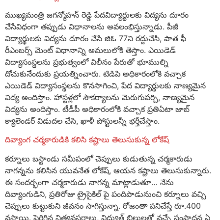
ముఖ్యమంత్రి జగన్మోహన్ రెడ్డి పేదవిద్యార్థులకు విద్యను దూరం
చేసేవిధంగా తప్పుడు విధానాలను అవలంభిస్తున్నాడు. పీజీ
విద్యార్థులకు విద్యను దూరం చేసే జిఓ 77ని రద్దుచేసి, పాత ఫీ
రీఎంబర్స్ మెంట్ విధానాన్ని అమలులోకి తెస్తాం. ఎయిడెడ్
విద్యాసంస్థలను ప్రభుత్వంలో విలీనం పేరుతో భూముల్ని
దోచుకునేందుకు ప్రయత్నించారు. టిడిపి అధికారంలోకి వచ్చాక
ఎయిడెడ్ విద్యాసంస్థలను కొనసాగించి, పేద విద్యార్థులకు నాణ్యమైన
విద్య అందిస్తాం. హాస్టళ్లలో సౌకర్యాలను మెరుగుపర్చి, నాణ్యమైన
విద్యను అందిస్తాం. టీడీపీ అధికారంలోకి వచ్చాక ప్రతిఏటా జాబ్
క్యాలెండర్ విడుదల చేసి, ఖాళీ పోస్టులన్నీ భర్తీచేస్తాం.
దివ్యాంగ చర్మకారుడికి కలిసి కష్టాలు తెలుసుకున్న లోకేష్
కర్నూలు బస్టాండు సమీపంలో చెప్పులు కుడుతున్న చర్మకారుడు
నాగన్నను కలిసిన యువనేత లోకేష్, ఆయన కష్టాలు తెలుసుకున్నారు.
ఈ సందర్భంగా చర్మకారుడు నాగన్న మాట్లాడుతూ… నేను
దివ్యాంగుడిని, ప్రతిరోజు ట్రైసైకిల్ పై పందిపాడునుంచి కర్నూలు వచ్చి
చెప్పులు కుట్టుకుని జీవనం సాగిస్తున్నా. రోజంతా పనిచేస్తే రూ.400
వస్తాయి. పెరిగిన నిత్యవసరాలు, విద్యుత్ బిల్లులతో వచ్చే సంపాదన ఏ