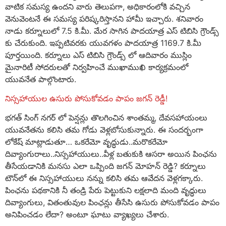
వాటిక సమస్య ఉందని వారు తెలుపగా, అధికారంలోకి వచ్చిన
వెనువెంటనే ఈ సమస్య పరిష్కరిస్తానని హామీ ఇచ్చారు. శనివారం
నాడు కర్నూలులో 7.5 కి.మీ. మేర సాగిన పాదయాత్ర ఎస్ టిబిసి గ్రౌండ్స్
కు చేరుకుంది. ఇప్పటివరకు యువగళం పాదయాత్ర 1169.7 కి.మీ
పూర్తయింది. కర్నూలు ఎస్ టిబిసి గ్రౌండ్స్ లో ఆదివారం ముస్లిం
మైనారిటీ సోదరులతో నిర్వహించే ముఖాముఖి కార్యక్రమంలో
యువనేత పాల్గొంటారు.
నిస్సహాయుల ఉసురు పోసుకోవ‌డం పాపం జ‌గ‌న్ రెడ్డీ!
భగత్ సింగ్ నగర్ లో పెన్షన్లు తొలగించిన శాంతమ్మ, దేవసహాయంలు
యువనేతను కలిసి తమ గోడు వెళ్లబోసుకున్నారు. ఈ సందర్భంగా
లోకేష్ మాట్లాడుతూ… ఒక‌రేమో వృద్ధుడు..మ‌రొక‌రేమో
దివ్యాంగురాలు..నిస్సహాయులు..వీళ్ల బ‌తుకుకి ఆస‌రా అయిన పింఛ‌ను
తీసేయ‌డానికి మ‌న‌సు ఎలా ఒప్పింది జ‌గ‌న్ మోహ‌న్ రెడ్డి? క‌ర్నూలు
టౌన్‌లో ఈ నిస్సహాయులు న‌న్ను క‌లిసి త‌మ ఆవేద‌న వెళ్లగ‌క్కారు.
పింఛ‌ను ప‌థ‌కానికి నీ తండ్రి పేరు పెట్టుకుని ల‌క్షలాది మంది వృద్ధులు
దివ్యాంగులు, వితంతువుల పింఛ‌న్లు తీసేసి ఉసురు పోసుకోవ‌డం పాపం
అనిపించ‌డం లేదా? అంటూ ఘాటు వ్యాఖ్యలు చేశారు.