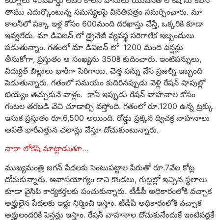
తాము ఎదుర్కొంటున్న సమస్యలపై వినతిపత్రం సమర్పించారు. మా
కాలనీలో పక్కా ఇళ్ల కోసం 600మంది దరఖాస్తు చేస్తే, ఒక్కరికి కూడా
ఇవ్వలేదు. మా డివిజన్ లో డ్రైనేజీ వ్యవస్థ సరిగాలేక ఇబ్బందులు
పడుతున్నాం. గతంలో మా డివిజన్ లో 1200 మంది పెన్షన్లు
తీసుకోగా, ప్రస్తుతం ఆ సంఖ్యను 350కి కుదించారు. ఇంటిపన్నులు,
విద్యుత్ బిల్లులు భారీగా పెరిగాయి. చెత్త పన్ను వేసి ప్రజల్ని ఇబ్బంది
పెడుతున్నారు. గతంలో సమయం కుదిరినప్పుడు వెళ్లి రేషన్ షాపుల్లో
బియ్యం తెచ్చుకునే వాళ్లం. కానీ ఇప్పుడు రేషన్ వాహనాల కోసం
గంటల తరబడి వేచి చూడాల్సి వస్తోంది. గతంలో రూ.1200 ఉన్న ట్రక్కు
ఇసుక ప్రస్తుతం రూ.6,500 అయింది. రోడ్డు ప్రక్కన ద్విచక్ర వాహనాలు
ఆపితే భారీఎత్తున చలాన్లు వేస్తూ దోచుకుంటున్నారు.
నారా లోకేష్ మాట్లాడుతూ…
ముఖ్యమంత్రి జగన్ పేదలకు సెంటుపట్టాల పేరుతో రూ.7వేల కోట్ల
దోచుకున్నారు. ఆవాసయోగ్యం కాని కొండలు, గుట్టల్లో ఇచ్చిన స్థలాలు
కూడా వైసిపి కార్యకర్తలకు పంచుకున్నారు. టీడీపీ అధికారంలోకి వచ్చాక
అర్హులైన పేదలకు ఇళ్లు నిర్మించి ఇస్తాం. టీడీపీ అధికారంలోకి వచ్చాక
అర్హులందరికీ పెన్షన్లు ఇస్తాం. రేషన్ వాహనాల దోచుకునేందుకే ఇంటివద్దకే