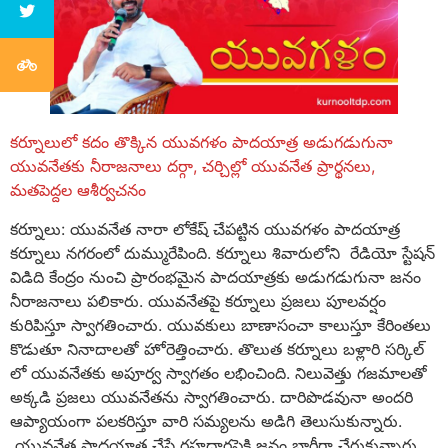
కర్నూలులో కదం తొక్కిన యువగళం పాదయాత్ర అడుగడుగునా
యువనేతకు నీరాజనాలు దర్గా, చర్చిల్లో యువనేత ప్రార్థనలు,
మతపెద్దల ఆశీర్వచనం
కర్నూలు: యువనేత నారా లోకేష్ చేపట్టిన యువగళం పాదయాత్ర
కర్నూలు నగరంలో దుమ్మురేపింది. కర్నూలు శివారులోని రేడియో స్టేషన్
విడిది కేంద్రం నుంచి ప్రారంభమైన పాదయాత్రకు అడుగడుగునా జనం
నీరాజనాలు పలికారు. యువనేతపై కర్నూలు ప్రజలు పూలవర్షం
కురిపిస్తూ స్వాగతించారు. యువకులు బాణాసంచా కాలుస్తూ కేరింతలు
కొడుతూ నినాదాలతో హోరెత్తించారు. తొలుత కర్నూలు బళ్లారి సర్కిల్
లో యువనేతకు అపూర్వ స్వాగతం లభించింది. నిలువెత్తు గజమాలతో
అక్కడి ప్రజలు యువనేతను స్వాగతించారు. దారిపొడవునా అందరి
ఆప్యాయంగా పలకరిస్తూ వారి సమ్యలను అడిగి తెలుసుకున్నారు.
యువనేత పాదయాత్ర చేసే రహదార్లపైకి జనం భారీగా చేరుకున్నారు.