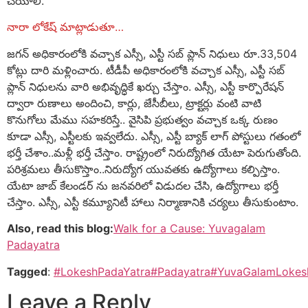
చేయాలి.
నారా లోకేష్ మాట్లాడుతూ…
జగన్ అధికారంలోకి వచ్చాక ఎస్సీ, ఎస్టీ సబ్ ప్లాన్ నిధులు రూ.33,504
కోట్లు దారి మళ్లించారు. టీడీపీ అధికారంలోకి వచ్చాక ఎస్సీ, ఎస్టీ సబ్
ప్లాన్ నిధులను వారి అభివృద్ధికే ఖర్చు చేస్తాం. ఎస్సీ, ఎస్టీ కార్పొరేషన్
ద్వారా రుణాలు అందించి, కార్లు, జేసీబీలు, ట్రాక్టర్లు వంటి వాటి
కొనుగోలు మేము సహకరిస్తే.. వైసిపి ప్రభుత్వం వచ్చాక ఒక్క రుణం
కూడా ఎస్సీ, ఎస్టీలకు ఇవ్వలేదు. ఎస్సీ, ఎస్టీ బ్యాక్ లాగ్ పోస్టులు గతంలో
భర్తీ చేశాం..మళ్లీ భర్తీ చేస్తాం. రాష్ట్రంలో నిరుద్యోగిత యేటా పెరుగుతోంది.
పరిశ్రమలు తీసుకొస్తాం..నిరుద్యోగ యువతకు ఉద్యోగాలు కల్పిస్తాం.
యేటా జాబ్ కేలండర్ ను జనవరిలో విడుదల చేసి, ఉద్యోగాలు భర్తీ
చేస్తాం. ఎస్సీ, ఎస్టీ కమ్యూనిటీ హాలు నిర్మాణానికి చర్యలు తీసుకుంటాం.
Also, read this blog:
Walk for a Cause: Yuvagalam
Padayatra
Tagged
:
#LokeshPadaYatra
#Padayatra
#YuvaGalamLokes
Leave a Reply