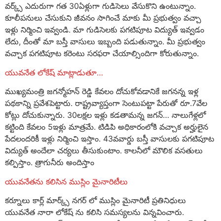
వర్క్స్ ఎదురుగా గత 30ఏళ్లుగా గుడిసెలు వేసుకొని ఉంటున్నాం.
కూలీపనులు చేసుకుని జీవనం సాగించే మాకు మీ ప్రభుత్వం వచ్చా
ఇళ్లు నిర్మించి ఇవ్వండి. మా గుడిసెలకు పగటిపూట విద్యుత్ ఇవ్వడం
లేదు, దీంతో మా బస్తీ వాసులు ఇబ్బంది పడుతున్నాం. మీ ప్రభుత్వం
వచ్చాక పగటిపూట కరెంటు సరఫరా చేయాల్సిందిగా కోరుతున్నాం.
యువనేత లోకేష్ మాట్లాడుతూ…
ముఖ్యమంత్రి జగన్మోహన్ రెడ్డి కేవలం దోచుకోవడానికే జగనన్న ఇళ్ల
పథకాన్ని ప్రవేశపెట్టారు. రాష్ట్రవ్యాప్తంగా సెంటుపట్టా పేరుతో రూ.7వేల
కోట్లు దోచుకున్నారు. 30లక్షల ఇళ్లు కడతామన్న జగన్… నాలుగేళ్లలో
కట్టింది కేవలం 5ఇళ్లు మాత్రమే. టిడిపి అధికారంలోకి వచ్చాక అర్హులైన
పేదలందరికీ ఇళ్లు నిర్మించి ఇస్తాం. 43వవార్డు బస్తీ వాసులకు పగటిపూట
విద్యుత్ అందేలా చర్యలు తీసుకుంటాం. కాలనీలో మౌలిక వసతులు
కల్పిస్తాం. త్రాగునీరు అందిస్తాం
యువనేతను కలిసిన ముస్లిం మైనారిటీలు
కర్నూలు కార్ల్ మార్క్స్ నగర్ లో ముస్లిం మైనారిటీ ప్రతినిధులు
యువనేత నారా లోకేష్ ను కలిసి సమస్యలను విన్నవించారు.