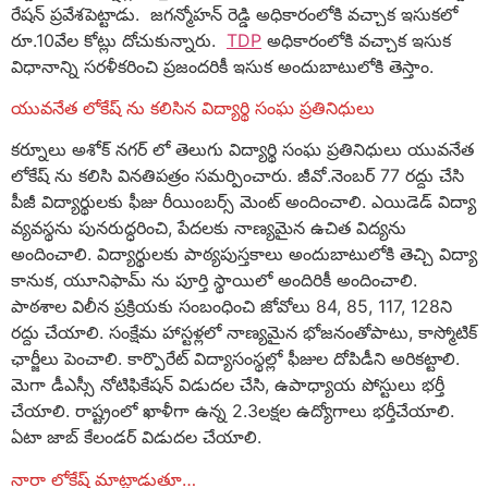
రేషన్ ప్రవేశపెట్టాడు. జగన్మోహన్ రెడ్డి అధికారంలోకి వచ్చాక ఇసుకలో
రూ.10వేల కోట్లు దోచుకున్నారు.
TDP
అధికారంలోకి వచ్చాక ఇసుక
విధానాన్ని సరళీకరించి ప్రజందరికీ ఇసుక అందుబాటులోకి తెస్తాం.
యువనేత లోకేష్ ను కలిసిన విద్యార్థి సంఘ ప్రతినిధులు
కర్నూలు అశోక్ నగర్ లో తెలుగు విద్యార్థి సంఘ ప్రతినిధులు యువనేత
లోకేష్ ను కలిసి వినతిపత్రం సమర్పించారు. జీవో.నెంబర్ 77 రద్దు చేసి
పీజీ విద్యార్థులకు ఫీజు రీయింబర్స్ మెంట్ అందించాలి. ఎయిడెడ్ విద్యా
వ్యవస్థను పునరుద్ధరించి, పేదలకు నాణ్యమైన ఉచిత విద్యను
అందించాలి. విద్యార్థులకు పాఠ్యపుస్తకాలు అందుబాటులోకి తెచ్చి విద్యా
కానుక, యూనిఫామ్ ను పూర్తి స్థాయిలో అందిరికీ అందించాలి.
పాఠశాల విలీన ప్రక్రియకు సంబంధించి జోవోలు 84, 85, 117, 128ని
రద్దు చేయాలి. సంక్షేమ హాస్టళ్లలో నాణ్యమైన భోజనంతోపాటు, కాస్మోటిక్
ఛార్జీలు పెంచాలి. కార్పొరేట్ విద్యాసంస్థల్లో ఫీజుల దోపిడీని అరికట్టాలి.
మెగా డీఎస్సీ నోటిఫికేషన్ విడుదల చేసి, ఉపాధ్యాయ పోస్టులు భర్తీ
చేయాలి. రాష్ట్రంలో ఖాళీగా ఉన్న 2.3లక్షల ఉద్యోగాలు భర్తీచేయాలి.
ఏటా జాబ్ కేలండర్ విడుదల చేయాలి.
నారా లోకేష్ మాట్లాడుతూ…