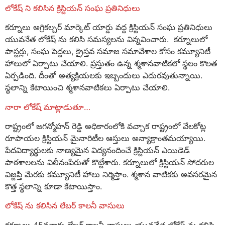
లోకేష్ ని కలిసిన క్రిస్టియన్ సంఘ ప్రతినిధులు
కర్నూలు అగ్రికల్చర్ మార్కెట్ యార్డు వద్ద క్రిస్టియన్ సంఘ ప్రతినిధులు
యువనేత లోకేష్ ను కలిసి సమస్యలను విన్నవించారు. కర్నూలులో
పాస్టర్లు, సంఘ పెద్దలు, క్రైస్తవ సమాజ సమావేశాల కోసం కమ్యూనిటీ
హాలులో ఏర్పాటు చేయాలి. ప్రస్తుతం ఉన్న శ్మశానవాటికలో స్థలం కొలత
ఏర్పడింది. దీంతో అత్యక్రియలకు ఇబ్బందులు ఎదురవుతున్నాయి.
స్థలాన్ని కేటాయించి శ్మశానవాటికలు ఏర్పాటు చేయాలి.
నారా లోకేష్ మాట్లాడుతూ…
రాష్ట్రంలో జగన్మోహన్ రెడ్డి అధికారంలోకి వచ్చాక రాష్ట్రంలో వేలకోట్ల
రూపాయల క్రిస్టియన్ మైనారిటీల ఆస్తులు అన్యాక్రాంతమయ్యాయి.
పేదవిద్యార్థులకు నాణ్యమైన విద్యనందించే క్రిస్టియన్ ఎయిడెడ్
పాఠశాలలను విలీనంపేరుతో కొట్టేశారు. కర్నూలులో క్రిస్టియన్ సోదరుల
విజ్జప్తి మేరకు కమ్యూనిటీ హాలు నిర్మిస్తాం. శ్మశాన వాటికకు అవసరమైన
కొత్త స్థలాన్ని కూడా కేటాయిస్తాం.
లోకేష్ ను కలిసిన లేబర్ కాలనీ వాసులు
కర్నూలు 45వవార్డు లేబర్ కాలనీ వాసులు యువనేత లోకేష్ ను కలిసి