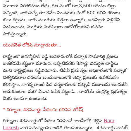
మూలకు సరిపోవడం లేదు. గత నెలలో రూ.3,500 కరెంటు బిల్లు
వచ్చింది, నాకువచ్చే రూ.3వేల పించనుకు మరో 500 కలిపి కరెంటు
బిల్లు కట్టాను. నాకు నలుగురు బిడ్డలు ఉన్నారు. ఆడపిల్లకు పెళ్లిచేసి
పంపించాను, ముగ్గురు మగపిల్లలు ఆటోతోలుకుని జీవనం
సాగిస్తున్నారు.
యువనేత లోకేష్ మాట్లాడుతూ…
రాష్ట్రంలో జగన్మోహన్ రెడ్డి అధికారంలోకి వచ్చాక సామాన్య ప్రజలు
బతకడమే కష్టంగా మారింది. ఇప్పటివరకు 8సార్లు విద్యుత్ చార్జీలు
పెంచి రాష్ట్రప్రజల నడ్డివిరిచారు. టిడిపి ప్రభుత్వం అధికారంలోకి వచ్చాక
నిత్యవసరాల ధరలను అందుబాటులోకి తెచ్చి ప్రజలకు ఉపశమనం
కలిగిస్తాం. నాగన్నలాంటి పేద చర్మకారులకు సబ్సిడీ రుణాలను అందజేసి
ఆదుకుంటాం. మరో ఏడాది ఓపిక పట్టండి… రాబోయే చంద్రన్న ప్రభుత్వం
మీకు అండగా ఉంటుంది.
* కర్నూలు 43వవార్డు పేదలను కలిసిన లోకేష్
కర్నూలు 43వవార్డులో పేదలు నివసించే కాలనీలోకి వెళ్లిన
Nara
Lokesh
వారి సమస్యలను అడిగి తెలుసుకున్నారు. 43వవార్డు వాటర్