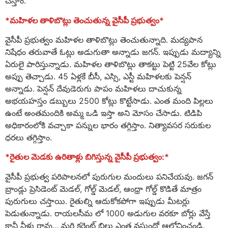
చేస్తాం.
*మహిళల తాళిబొట్లు తెంచుతున్న వైసీపీ ప్రభుత్వం*
వైసీపీ ప్రభుత్వం మహిళల తాళిబొట్లు తెంచుతున్నాది. మద్యపాన
నిషేధం తరువాతే ఓట్లు అడుగుతా అన్నాడు జగన్. ఇప్పుడు మద్యాన్ని
ఏరులై పారిస్తున్నాడు. మహిళల తాళిబొట్లు తాకట్టు పెట్టి 25వేల కోట్లు
అప్పు తెచ్చాడు. 45 ఏళ్లకే బీసీ, ఎస్సి, ఎస్టీ మహిళలకు పెన్షన్
అన్నాడు. పెన్షన్ దేవుడెరుగు పాపం మహిళలు దాచుకున్న
అభయహస్తం డబ్బులు 2500 కోట్లు కొట్టేసాడు. ఎంత మంది పిల్లలు
ఉంటే అంతమందికి అమ్మ ఒడి ఇస్తా అని మోసం చేసాడు. టిడిపి
అధికారంలోకి వచ్చాకా పన్నుల భారం తగ్గిస్తాం. నిత్యావసర సరుకుల
ధరలు తగ్గిస్తాం.
*రైతుల మెడకు ఉరితాళ్లు బిగిస్తున్న వైసీపీ ప్రభుత్వం:*
వైసీపీ ప్రభుత్వ పరిపాలనలో పురుగుల మందులు పనిచేయవు. జగన్
బ్రాండ్లు ప్రెసిడెంట్ మెడల్, గోల్డ్ మెడల్, ఆంధ్రా గోల్డ్ కొడితే మాత్రం
పురుగులు చస్తాయి. రైతుల్ని ఆదుకోకపోగా ఇప్పుడు మీటర్లు
పెడుతున్నాడు. రాయలసీమ లో 1000 అడుగుల వరకూ బోర్లు వేస్తే
కానీ నీళ్లు రావు…,మరి కరెంట్ బిల్లు ఎంత వస్తుందో ఆలోచించండి.