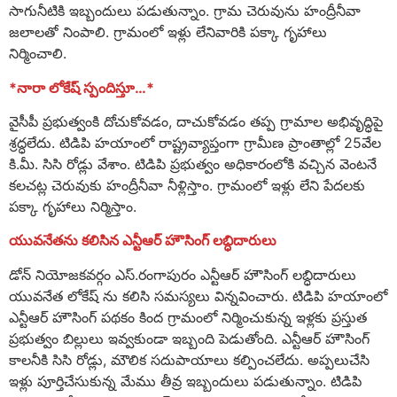
సాగునీటికి ఇబ్బందులు పడుతున్నాం. గ్రామ చెరువును హంద్రీనీవా
జలాలతో నింపాలి. గ్రామంలో ఇళ్లు లేనివారికి పక్కా గృహాలు
నిర్మించాలి.
*నారా లోకేష్ స్పందిస్తూ…*
వైసీపీ ప్రభుత్వంకి దోచుకోవడం, దాచుకోవడం తప్ప గ్రామాల అభివృద్ధిపై
శ్రద్ధలేదు. టిడిపి హయాంలో రాష్ట్రవ్యాప్తంగా గ్రామీణ ప్రాంతాల్లో 25వేల
కి.మీ. సిసి రోడ్లు వేశాం. టిడిపి ప్రభుత్వం అధికారంలోకి వచ్చిన వెంటనే
కలచట్ల చెరువుకు హంద్రీనీవా నీళ్లిస్తాం. గ్రామంలో ఇళ్లు లేని పేదలకు
పక్కా గృహాలు నిర్మిస్తాం.
యువనేతను కలిసిన ఎన్టీఆర్ హౌసింగ్ లబ్ధిదారులు
డోన్ నియోజకవర్గం ఎస్.రంగాపురం ఎన్టీఆర్ హౌసింగ్ లబ్ధిదారులు
యువనేత లోకేష్ ను కలిసి సమస్యలు విన్నవించారు. టిడిపి హయాంలో
ఎన్టీఆర్ హౌసింగ్ పథకం కింద గ్రామంలో నిర్మించుకున్న ఇళ్లకు ప్రస్తుత
ప్రభుత్వం బిల్లులు ఇవ్వకుండా ఇబ్బంది పెడుతోంది. ఎన్టీఆర్ హౌసింగ్
కాలనీకి సిసి రోడ్లు, మౌలిక సదుపాయాలు కల్పించలేదు. అప్పలుచేసి
ఇళ్లు పూర్తిచేసుకున్న మేము తీవ్ర ఇబ్బందులు పడుతున్నాం. టిడిపి