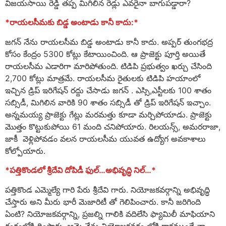
విజయసాయి రెడ్డి తప్ప మిగిలిన రెడ్లు ఎవరైనా బాగుపడ్డారా?
*రాయలసీమకు బిడ్డ అంటాడు కానీ కాదు:*
జగన్ నేను రాయలసీమ బిడ్డ అంటాడు కానీ కాదు. అప్పర్ తుంగభద్ర
కోసం కేంద్రం 5300 కోట్లు కేటాయించింది. ఆ ప్రాజెక్టు పూర్తి అయితే
రాయలసీమ ఎడారిగా మారిపోతుంది. టిడిపి ప్రభుత్వం ఖర్చు చేసింది
2,700 కోట్లు మాత్రమే. రాయలసీమ రైతులకు టిడిపి హయాంలో
ఇచ్చిన డ్రిప్ ఇరిగేషన్ రద్దు చేసాడు జగన్ . ఎస్సి,ఎస్టీలకు 100 శాతం
సబ్సిడీ, మిగిలిన వారికి 90 శాతం సబ్సిడీ తో డ్రిప్ ఇరిగేషన్ ఇచ్చాం.
అన్నమయ్య ప్రాజెక్టు గేట్లు మరమత్తు కూడా మర్చిపోయాడు. ప్రాజెక్టు
మొత్తం కొట్టుకుపోయి 61 మంది చనిపోయారు. రిలయన్స్, అమరరాజా,
జాకీ వెళ్లిపోవడం వలన రాయలసీమ యువత ఉద్యోగ అవకాశాలు
కోల్పోయారు.
*పత్తికొండలో శ్రీదేవి దోపిడీ ఫుల్…అభివృద్ధి నిల్…*
పత్తికొండ ఎమ్మెల్యే గారి పేరు శ్రీదేవి గారు. నియోజకవర్గాన్ని అభివృద్ధి
చేస్తారు అని మీరు భారీ మెజారిటీ తో గెలిపించారు. కానీ జరిగింది
ఏంటి? నియోజకవర్గాన్ని, ప్రజల్ని గాలికి వదిలేసి ఫ్యామిలీ మాఫియాని
రంగంలోకి దింపారు. ఆమె నేను నియోజకవర్గం లోకి రాకముందే నా