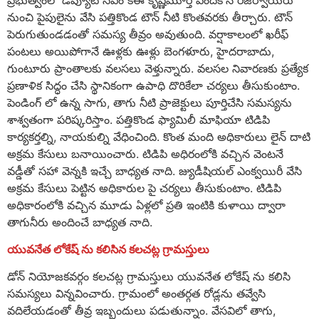
నుంచి పైపులైను వేసి పత్తికొండ టౌన్ నీటి కొంతవరకు తీర్చారు. టౌన్
పెరుగుతుండడంతో సమస్య తీవ్రం అవుతుంది. వర్షాకాలంలో ఖరీఫ్
పంటలు అయిపోగానే ఊళ్లకు ఊళ్లు బెంగళూరు, హైదరాబాదు,
గుంటూరు ప్రాంతాలకు వలసలు వెళ్తున్నారు. వలసల నివారణకు ప్రత్యేక
ప్రణాళిక సిద్ధం చేసి స్థానికంగా ఉపాధి దొరికేలా చర్యలు తీసుకుంటాం.
పెండింగ్ లో ఉన్న సాగు, తాగు నీటి ప్రాజెక్టులు పూర్తిచేసి సమస్యను
శాశ్వతంగా పరిష్కరిస్తాం. పత్తికొండ ఫ్యామిలీ మాఫియా టిడిపి
కార్యకర్తల్ని, నాయకుల్ని వేధించింది. కొంత మంది అధికారులు లైన్ దాటి
అక్రమ కేసులు బనాయించారు. టిడిపి అధిరంలోకి వచ్చిన వెంటనే
వడ్డీతో సహా వెన్నకి ఇచ్చే బాధ్యత నాది. జ్యుడీషియల్ ఎంక్వయిరీ వేసి
అక్రమ కేసులు పెట్టిన అధికారుల పై చర్యలు తీసుకుంటాం. టిడిపి
అధికారంలోకి వచ్చిన మూడు ఏళ్లలో ప్రతి ఇంటికి కుళాయి ద్వారా
తాగునీరు అందించే బాధ్యత నాది.
యువనేత లోకేష్ ను కలిసిన కలచట్ల గ్రామస్తులు
డోన్ నియోజకవర్గం కలచట్ల గ్రామస్తులు యువనేత లోకేష్ ను కలిసి
సమస్యలు విన్నవించారు. గ్రామంలో అంతర్గత రోడ్లను తవ్వేసి
వదిలేయడంతో తీవ్ర ఇబ్బందులు పడుతున్నాం. వేసవిలో తాగు,