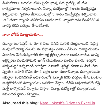
తీసుకోవాలి. బధిరుల కోసం సైగల భాష, సబ్ టైటిల్స్ తో టీవీ
కార్యక్రమాలు నిర్వహించాలి. విద్యా, ఉద్యోగాల్లో 5శాతం రిజర్వేషన్లు
కల్పించాలి. గృహాల కేటాయింపుల్లో 5 శాతం రిజర్వేషన్లు కల్పించాలి.
ఉచితంగా న్యాయ సహాయం అందించాలి. వ్యాంగులను కించపరిచిన
వారిపై కఠిన చర్యలు తీసుకోవాలి.
నారా లోకేష్ మాట్లాడుతూ….
దివ్యాంగుల పెన్షన్ ను రూ.3 వేలు చేసిన ఘనత చంద్రబాబుది. పెన్షన్ల
పెంపులో దివ్యాంగులను ఈ ప్రభుత్వం మోసం చేసింది. దివ్యాంగులను
వివాహం చేసుకున్నవారికి రూ.లక్ష ప్రోత్సాహంగా అందించాము. దాన్ని
లక్షన్నరకు పెంచుతామని జగన్ చేయకుండా మోసం చేశారు. కదల్లేని
పరిస్థితుల్లో ఉన్నవారికి యాక్టివా మోటార్ సైకిళ్లు కూడా పంపిణీ చేశాం.
స్వయం ఉపాధి కోసం రూ.2 లక్షల దాకా రుణాలిచ్చాం. దివ్యాంగులను
ఎవరైనా కించపరిచితే అధికారంలోకి వచ్చాక కఠిన చర్యలు తీసుకుంటాం.
ఆత్మగౌరవంతో దివ్యాంగులు బతికేలా చేస్తాం. టీడీపీ అధికారంలోకి వస్తే
మళ్లీ కార్పొరేషన్ ఏర్పాటు చేస్తాం. విద్యా, ఉద్యోగాల్లో దివ్యాంగులకు
సముచిత స్థానం కల్పిస్తాం.
Also, read this blog:
Nara Lokesh’s Drive to Excel in