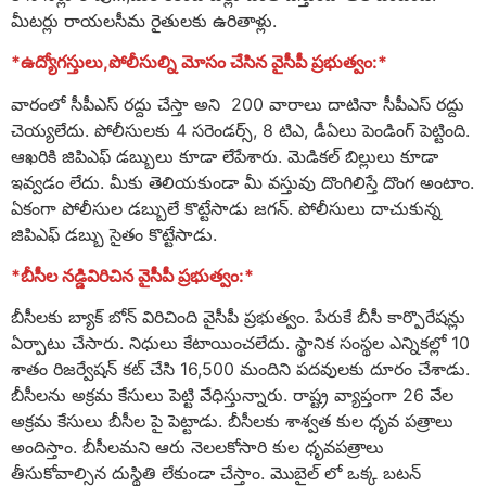
మీటర్లు రాయలసీమ రైతులకు ఉరితాళ్లు.
*ఉద్యోగస్తులు,పోలీసుల్ని మోసం చేసిన వైసీపీ ప్రభుత్వం:*
వారంలో సీపీఎస్ రద్దు చేస్తా అని 200 వారాలు దాటినా సీపీఎస్ రద్దు
చెయ్యలేదు. పోలీసులకు 4 సరెండర్స్, 8 టిఎ, డీఏలు పెండింగ్ పెట్టింది.
ఆఖరికి జిపిఎఫ్ డబ్బులు కూడా లేపేశారు. మెడికల్ బిల్లులు కూడా
ఇవ్వడం లేదు. మీకు తెలియకుండా మీ వస్తువు దొంగిలిస్తే దొంగ అంటాం.
ఏకంగా పోలీసుల డబ్బులే కొట్టేసాడు జగన్. పోలీసులు దాచుకున్న
జిపిఎఫ్ డబ్బు సైతం కొట్టేసాడు.
*బీసీల నడ్డివిరిచిన వైసీపీ ప్రభుత్వం:*
బీసీలకు బ్యాక్ బోన్ విరిచింది వైసీపీ ప్రభుత్వం. పేరుకే బీసీ కార్పొరేషన్లు
ఏర్పాటు చేసారు. నిధులు కేటాయించలేదు. స్థానిక సంస్థల ఎన్నికల్లో 10
శాతం రిజర్వేషన్ కట్ చేసి 16,500 మందిని పదవులకు దూరం చేశాడు.
బీసీలను అక్రమ కేసులు పెట్టి వేధిస్తున్నారు. రాష్ట్ర వ్యాప్తంగా 26 వేల
అక్రమ కేసులు బీసీల పై పెట్టాడు. బీసీలకు శాశ్వత కుల ధృవ పత్రాలు
అందిస్తాం. బీసీలమని ఆరు నెలలకోసారి కుల ధృవపత్రాలు
తీసుకోవాల్సిన దుస్థితి లేకుండా చేస్తాం. మొబైల్ లో ఒక్క బటన్