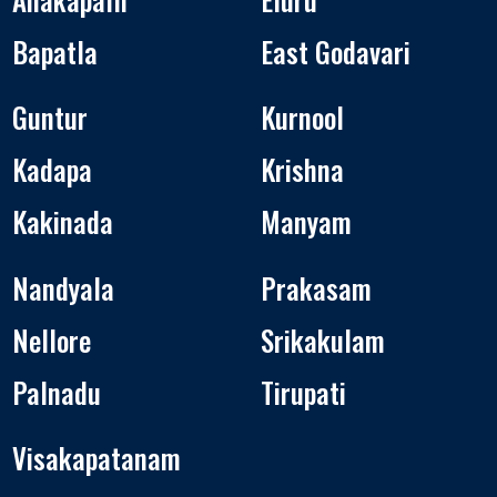
Bapatla
East Godavari
Guntur
Kurnool
Kadapa
Krishna
Kakinada
Manyam
Nandyala
Prakasam
Nellore
Srikakulam
Palnadu
Tirupati
Visakapatanam