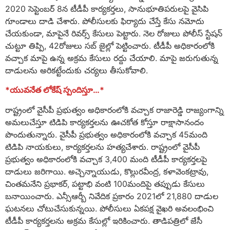
2020 సెప్టెంబర్ 8న టీడీపీ కార్యకర్తలు, సానుభూతిపరులపై వైసిపి
గూండాలు దాడి చేశారు. పోలీసులకు ఫిర్యాదు చేస్తే కేసు నమోదు
చేయకుండా, మాపైనే రివర్స్ కేసులు పెట్టారు. నెల రోజులు పోలీస్ స్టేషన్
చుట్టూ తిప్పి, 42రోజులు సబ్ జైల్లో పెట్టించారు. టీడీపీ అధికారంలోకి
వచ్చాక మాపై ఉన్న అక్రమ కేసులు రద్దు చేయాలి. మాపై జరుగుతున్న
దాడులను అరికట్టేందుకు చర్యలు తీసుకోవాలి.
*యువనేత లోకేష్ స్పందిస్తూ…*
రాష్ట్రంలో వైసీపీ ప్రభుత్వం అధికారంలోకి వచ్చాక రాజారెడ్డి రాజ్యంగాన్ని
అమలుచేస్తూ టిడిపి కార్యకర్తలను ఊచకోత కోస్తూ రాక్షాసానందం
పొందుతున్నారు. వైసీపీ ప్రభుత్వం అధికారంలోకి వచ్చాక 45మంది
టిడిపి నాయకులు, కార్యకర్తలను హత్యచేశారు. రాష్ట్రంలో వైసీపీ
ప్రభుత్వం అధికారంలోకి వచ్చాక 3,400 మంది టీడీపీ కార్యకర్తలపై
దాడులు జరిగాయి. అచ్చెన్నాయుడు, కొల్లురవీంద్ర, కళావెంకట్రావు,
చింతమనేని ప్రభాకర్, పట్టాభి వంటి 100మందిపై తప్పుడు కేసులు
బనాయించారు. ఎన్సీఆర్బీ నివేదిక ప్రకారం 2021లో 21,880 దాడుల
ఘటనలు చోటుచేసుకున్నయి. పోలీసులు ఏకపక్ష వైఖరి అవలంభించి
టీడీపీ కార్యకర్తలను అక్రమ కేసుల్లో ఇరికించారు. తాడిపత్రిలో జేసీ