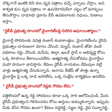
నొక్కగానే ఇంటికి బిసి కుల ధృవ పత్రాలు వచ్చే ఎర్పాటు చేస్తాం. అవి
శాశ్వత కుల ధృవ పత్రాలు గా ఉపయోగపడేలా చట్టం లో మార్పులు
తీసుకొస్తాం. దామాషా ప్రకారం బీసీ ఉపకులాలకు నిధులు, రుణాలు
ఇస్తాం.
*వైసీపీ ప్రభుత్వ పాలనలో మైనారిటీలపై పెరిగిన అఘాయిత్యాలు:*
మైనార్టీ సోదరులకు పవిత్ర రంజాన్ శుభాకాంక్షలు. మైనారిటీలను వైసిపి
ప్రభుత్వం దారుణంగా మోసం చేసింది. దుల్హన్, రంజాన్ తోఫా వంటి
పథకాలు రద్దు చేసింది. మసీదు, ఈద్గా, ఖబర్ స్తాన్ ల అభివృద్ధి కోసం
ఒక్క రూపాయి కేటాయించలేదు. ఆత్మహత్య చేసుకోవడం మైనార్టీలు
మహా పాపంగా భావిస్తారు. కేవలం వైసీపీ నాయకుల వేధింపుల వల్లే
వాళ్లు ఆత్మహత్య చేసుకున్నారు. ఆనాడు బీజేపీ తో పొత్తు ఉన్నా
మైనార్టీల పై ఒక్క దాడి జరగలేదు, ఒక్క సంక్షేమ కార్యక్రమం ఆపలేదు.
* వైసీపీ ప్రభుత్వ పాలనలో రెడ్లకు గౌరవం లేదు:*
పత్తికొండలో ఉన్న రెడ్డి సోదరులు కూడా ఒక్క సారి ఆలోచించండి. మీరు
వైసీపీ ప్రభుత్వంని గెలిపించడం కోసం ఆస్తులు అమ్ముకున్నారు. ఇప్పుడు
మీకు కనీస గౌరవం ఉందా? కేవలం పెద్దిరెడ్డి, సజ్జల రెడ్డి, వైవి సుబ్బారెడ్డి,