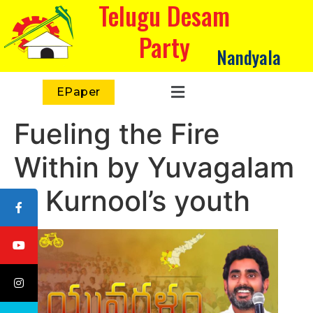
Telugu Desam
Party
Nandyala
EPaper
Fueling the Fire
Within by Yuvagalam
in Kurnool’s youth