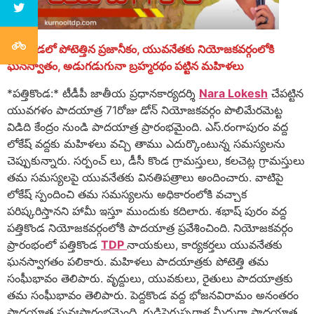
పత్తికొండలో పోటెత్తిన ప్రజానీకం, యువనేతకు నియోజకవర్గంలోకి
ఘనస్వాతం, అడుగడుగునా బ్రహ్మరథం పట్టిన మహిళలు
*పత్తికొండ:* టీడీపీ జాతీయ ప్రధానకార్యదర్శి
Nara Lokesh
చేపట్టిన
యువగళం పాదయాత్ర 71రోజు డోన్ నియోజకవర్గం పొలిమేరమెట్ట
విడిది కేంద్రం నుండి పాదయాత్ర ప్రారంభమైంది. ఎస్.రంగాపురం వద్ద
లోకేష్ వద్దకు మహిళలు వచ్చి తాము ఎదుర్కొంటున్న సమస్యలను
చెప్పుకున్నారు. సర్పంచ్ లు, డీసీ కొండ గ్రామస్తులు, కలచెట్ల గ్రామస్తులు
తమ సమస్యలపై యువనేతకు వినతిపత్రాలు అందించారు. వాటిపై
లోకేష్ స్పందించి తమ సమస్యలను అధికారంలోకి వచ్చాక
పరిష్కరిస్తానని హామీ ఇస్తూ ముందుకు కదిలారు. శభాష్ పురం వద్ద
పత్తికొండ నియోజకవర్గంలోకి పాదయాత్ర ప్రవేశించింది. నియోజకవర్గం
ప్రారంభంలో పత్తికొండ
TDP
నాయకులు, కార్యకర్తలు యువనేతకు
ఘనస్వాగతం పలికారు. మహిళలు పాదయాత్రకు పోటెత్తి తమ
సంఘీభావం తెలిపారు. వృద్దులు, యువకులు, రైతులు పాదయాత్రకు
తమ సంఘీభావం తెలిపారు. పెద్దకొండ వద్ద భోజనవిరామం అనంతరం
పాదయాత్ర పునఃప్రారంభమైంది. గుడిసెగుప్పరాళ్ల మీదుగా పాదయాత్ర