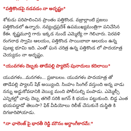
*పత్తికొండపై నడవడం నా అదృష్టం*
శోకుడు పరిపాలించిన ప్రాంతం పత్తికొండ. వజ్రాల్లాంటి ప్రజలు
పత్తికొండలో ఉన్నారు. నవ్యంధ్రప్రదేశ్ ఉపముఖ్యమంత్రిగా పనిచేసిన
కేఈ. కృష్ణమూర్తి గారు ఇక్కడ నుండే ఎమ్మెల్యే గా గెలిచారు. పెరవళి
రంగనాథ స్వామి ఆలయం, పత్తికొండ సాయిబాబా ఆలయం ఉన్న
పుణ్య భూమి ఇది. ఎంతో ఘన చరిత్ర ఉన్న పత్తికొండ లో పాదయాత్ర
చెయ్యడం నా అదృష్టం.
*యువగళం దెబ్బకు తాడేపల్లి ప్యాలెస్ పునాదులు కదిలాయి*
యువగళం…మనగళం… ప్రజాబలం. యువగళం పాదయాత్ర తో
తాడేపల్లి ప్యాలస్ షేక్ అయ్యింది. సింహం సింగిల్ వస్తుంది అన్న వాడు
నన్ను అడ్డుకోవడానికి వెయ్యి మంది పోలీసుల్ని పంపాడు. ఎమ్మెల్సీ
ఎన్నికల్లో చావు దెబ్బ తగిలే సరికి జగన్ కి భయం పట్టుకుంది. బిడ్డ ఎంత
భయపడ్డాడో తెలుసా? ఫేక్ వీడియోలు రిలీజ్ చేసుకునే దుస్థితి కి
దిగజారిపోయాడు.
*నా ఛాలెంజ్ పై భారతీ రెడ్డి మౌనం అర్ధాంగీకారమే:*