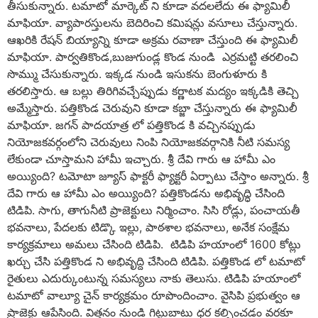
తీసుకున్నారు. టమాటో మార్కెట్ ని కూడా వదలలేదు ఈ ఫ్యామిలీ
మాఫియా. వ్యాపారస్తులను బెదిరించి కమిషన్లు వసూలు చేస్తున్నారు.
ఆఖరికి రేషన్ బియ్యాన్ని కూడా అక్రమ రవాణా చేస్తుంది ఈ ఫ్యామిలీ
మాఫియా. పార్వతికొండ,బుజుగుండ్ల కొండ నుండి ఎర్రమట్టి తరలించి
సొమ్ము చేసుకున్నారు. ఇక్కడ నుండి ఇసుకను బెంగుళూరు కి
తరలిస్తారు. ఆ బల్లు తిరిగివచ్చేప్పుడు కర్ణాటక మద్యం ఇక్కడికి తెచ్చి
అమ్మేస్తారు. పత్తికొండ చెరువుని కూడా కబ్జా చేస్తున్నారు ఈ ఫ్యామిలీ
మాఫియా. జగన్ పాదయాత్ర లో పత్తికొండ కి వచ్చినప్పుడు
నియోజకవర్గంలోని చెరువులు నింపి నియోజకవర్గానికి నీటి సమస్య
లేకుండా చూస్తామని హామీ ఇచ్చారు. శ్రీ దేవి గారు ఆ హామీ ఎం
అయ్యింది? టమోటా జ్యూస్ ఫాక్టరీ ఫ్యాక్టరీ ఏర్పాటు చేస్తాం అన్నారు. శ్రీ
దేవి గారు ఆ హామీ ఎం అయ్యింది? పత్తికొండను అభివృద్ధి చేసింది
టిడిపి. సాగు, తాగునీటి ప్రాజెక్టులు నిర్మించాం. సిసి రోడ్లు, పంచాయతీ
భవనాలు, పేదలకు టిడ్కొ ఇల్లు, పాఠశాల భవనాలు, అనేక సంక్షేమ
కార్యక్రమాలు అమలు చేసింది టిడిపి. టిడిపి హయాంలో 1600 కోట్లు
ఖర్చు చేసి పత్తికొండ ని అభివృద్ది చేసింది టిడిపి. పత్తికొండ లో టమాటో
రైతులు ఎదుర్కుంటున్న సమస్యలు నాకు తెలుసు. టిడిపి హయాంలో
టమాటో వాల్యూ చైన్ కార్యక్రమం రూపొందించాం. వైసిపి ప్రభుత్వం ఆ
ప్రాజెక్టు ఆపేసింది. విత్తనం నుండి గిట్టుబాటు ధర కల్పించడం వరకూ