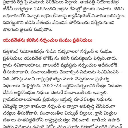
ప్రభాకర్ రెడ్డి పై సుమారు 80కేసులు పెట్టారు. తాడపత్రి నియోజకవర్గ
టీడీపీ కార్యకర్తలు 249మందిని అక్రమ కేసుల్లో జైలుకు పంపారు. టిడిపి
అధికారంలోకి వచ్చాక అక్రమ కేసులపై జ్యుడీషియల్ విచారణ జరిపిస్తాం.
పనిగట్టుకొని టిడిపి నేతలను వేధించిన పోలీసులను సర్వీసునుంచి
తొలగించి జైలుకు పంపుతాం.
యువనేతను కలిసిన సర్పంచుల సంఘం ప్రతినిధులు
పత్తికొండ నియోజకవర్గం గుడిసె గుప్పరాలలో సర్పంచ్ ల సంఘం
ప్రతినిధులు యువనేత లోకేష్ ను కలిసి సమస్యలను విన్నవించారు.
గ్రామ సచివాలయాలు, వాలంటీర్ వ్యవస్థను సర్పంచుల అధీనంలోకి
తీసుకురావాలి. పంచాయితీలకు చెందాల్సిన నిధులను సిఎఫ్ఎంఎస్ –
పిడి ఎకౌంట్ల నుంచి రాష్ట్రప్రభుత్వం మాకు చెప్పకుండా ప్రభుత్వ
పథకాలకు మళ్లిస్తోంది. 2022-23 ఆర్థికసంవత్సరానికి కేంద్రం విడుదల
చేసిన ఆర్థికసంఘం నిధులు వెంటనే పంచాయితీలకు ఇవ్వాలి.
గ్రామసచివాలయాలకు ప్రభుత్వం ఇస్తున్న రూ.20లక్షల నిధులను
ఎమ్మెల్యే ద్వారా కాకుండా సర్పంచ్ ల ద్వారా అభివృద్ధి చేసేవిధంగా
చర్యలు తీసుకోవాలి. పంచాయితీల విద్యుత్ బిల్లులు, క్లాప్ మిత్రుల
జీతాలు పాతపద్ధతిలోని రాష్ట్రప్రభుత్వం చెల్లించాలి. జాతీయ ఉపాధి
పథకం నిధులను ఉపాధి హామీ చట్టం ప్రకారం గతంలో మాదిరి సర్పంచ్