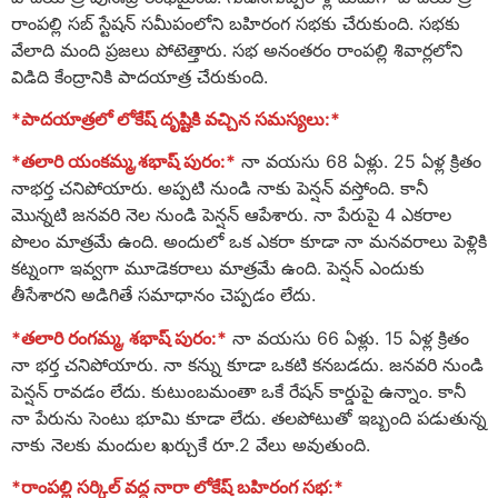
రాంపల్లి సబ్ స్టేషన్ సమీపంలోని బహిరంగ సభకు చేరుకుంది. సభకు
వేలాది మంది ప్రజలు పోటెత్తారు. సభ అనంతరం రాంపల్లి శివార్లలోని
విడిది కేంద్రానికి పాదయాత్ర చేరుకుంది.
*పాదయాత్రలో లోకేష్ దృష్టికి వచ్చిన సమస్యలు:*
*తలారి యంకమ్మ,శభాష్ పురం:*
నా వయసు 68 ఏళ్లు. 25 ఏళ్ల క్రితం
నాభర్త చనిపోయారు. అప్పటి నుండి నాకు పెన్షన్ వస్తోంది. కానీ
మొన్నటి జనవరి నెల నుండి పెన్షన్ ఆపేశారు. నా పేరుపై 4 ఎకరాల
పొలం మాత్రమే ఉంది. అందులో ఒక ఎకరా కూడా నా మనవరాలు పెళ్లికి
కట్నంగా ఇవ్వగా మూడెకరాలు మాత్రమే ఉంది. పెన్షన్ ఎందుకు
తీసేశారని అడిగితే సమాధానం చెప్పడం లేదు.
*తలారి రంగమ్మ, శభాష్ పురం:*
నా వయసు 66 ఏళ్లు. 15 ఏళ్ల క్రితం
నా భర్త చనిపోయారు. నా కన్ను కూడా ఒకటి కనబడదు. జనవరి నుండి
పెన్షన్ రావడం లేదు. కుటుంబమంతా ఒకే రేషన్ కార్డుపై ఉన్నాం. కానీ
నా పేరును సెంటు భూమి కూడా లేదు. తలపోటుతో ఇబ్బంది పడుతున్న
నాకు నెలకు మందుల ఖర్చుకే రూ.2 వేలు అవుతుంది.
*రాంపల్లి సర్కిల్ వద్ద నారా లోకేష్ బహిరంగ సభ:*