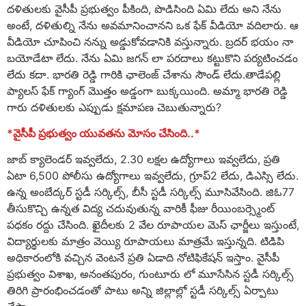
దళితులకు వైసీపీ ప్రభుత్వం పీకింది, పొడిసింది ఏమి లేదు అని నేను
అంటే, దళితుల్ని నేను అవమానించానని ఒక ఫేక్ వీడియో వదిలారు. ఆ
వీడియో చూపించి నన్ను అడ్డుకోవడానికి వస్తున్నారు. బ్రదర్ భయం నా
బయోడేటా లేదు. నేను ఏమి జగన్ లా పరదాలు కట్టుకొని పర్యటించడం
లేదు కదా. భారతి రెడ్డి గారికి ఛాలెంజ్ చేశాను సౌండ్ లేదు.తాడేపల్లి
ప్యాలస్ ఫేక్ గ్యాంగ్ మొత్తం అడ్డంగా బుక్కయింది. అమ్మా భారతి రెడ్డి
గారు దళితులకు ఎప్పుడు క్షమాపణ చెబుతున్నారు?
*వైసీపీ ప్రభుత్వం యువతను మోసం చేసింది..*
జాబ్ క్యాలెండర్ ఇవ్వలేదు, 2.30 లక్షల ఉద్యోగాలు ఇవ్వలేదు, ప్రతి
ఏటా 6,500 పోలీసు ఉద్యోగాలు ఇవ్వలేదు, గ్రూప్2 లేదు, డిఎస్సి లేదు.
ఉన్న అంబేద్కర్ స్టడీ సర్కిల్స్, బీసీ స్టడీ సర్కిల్స్ మూసివేసింది. జిఓ77
తీసుకొచ్చి ఉన్నత విద్య చదువుతున్న వారికీ ఫీజు రీయింబర్స్మెంట్
పధకం రద్దు చేసింది. ఖైదీలకు 2 వేల రూపాయల మెస్ ఛార్జీలు ఇస్తుంటే,
విద్యార్థులకు మాత్రం వెయ్యి రూపాయలు మాత్రమే ఇస్తున్నది. టిడిపి
అధికారంలోకి వచ్చిన వెంటనే ప్రతి ఏడాది నోటిఫికేషన్ ఇస్తాం. వైసీపీ
ప్రభుత్వం విశాఖ, అనంతపురం, గుంటూరు లో మూసేసిన స్టడీ సర్కిల్స్
తిరిగి ప్రారంభించడంతో పాటు అన్ని జిల్లాల్లో స్టడీ సర్కిల్స్ ఏర్పాటు