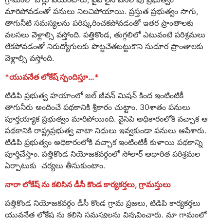
మారిపోవడంతో పనులు నిలచిపోయాయి. ప్రస్తుత ప్రభుత్వం సాగు,
తాగునీటి సమస్యలను పరిష్కరించకపోవడంతో ఇతర ప్రాంతాలకు
వలసలు వెళ్లాల్సి వస్తోంది. పత్తికొండ, తుగ్గలిలో ఎటువంటి పరిశ్రమలు
లేకపోవడంతో నిరుద్యోగులకు పొట్టచేతబట్టుకొని సుదూర ప్రాంతాలకు
వెళ్లాల్సి వస్తోంది.
*యువనేత లోకేష్ స్పందిస్తూ…*
టిడిపి ప్రభుత్వ హయాంలో జల్ జీవన్ మిషన్ కింద ఇంటింటికీ
తాగునీరు అందించే పథకానికి శ్రీకారం చుట్టాం. 30శాతం పనులు
పూర్తయ్యాక ప్రభుత్వం మారిపోయింది. వైసిపి అధికారంలోకి వచ్చాక ఆ
పథకానికి రాష్ట్రప్రభుత్వ వాటా నిధులు ఇవ్వకుండా పనులు ఆపేశారు.
టిడిపి ప్రభుత్వం అధికారంలోకి వచ్చాక ఇంటింటికీ కుళాయి పథకాన్ని
పూర్తిచేస్తాం. పత్తికొండ నియోజకవర్గంలో సోలార్ ఆధారిత పరిశ్రమల
ఏర్పాటుకు చర్యలు తీసుకుంటాం.
నారా లోకేష్ ను కలిసిన డీసీ కొండ కార్యకర్తలు, గ్రామస్తులు
పత్తికొండ నియోజకవర్గం డీసీ కొండ గ్రామ ప్రజలు, టిడిపి కార్యకర్తలు
యువనేత లోకేష ను కలిసి సమస్యలను విన్నవించారు. మా గ్రామంలో