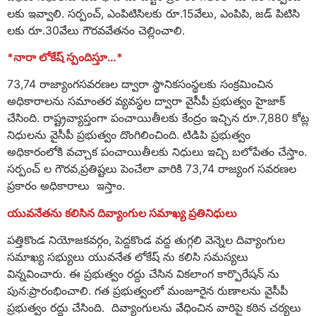
లకు ఇవ్వాలి. సర్పంచ్, ఎంపిటిసిలకు రూ.15వేలు, ఎంపిపి, జడ్ పిటిసి
లకు రూ.30వేలు గౌరవవేతనం చెల్లించాలి.
*నారా లోకేష్ స్పందిస్తూ…*
73,74 రాజ్యాంగసవరణల ద్వారా స్థానికసంస్థలకు సంక్రమించిన
అధికారాలను సమాంతర వ్యవస్థల ద్వారా వైసీపీ ప్రభుత్వం హైజాక్
చేసింది. రాష్ట్రవ్యాప్తంగా పంచాయితీలకు కేంద్రం ఇచ్చిన రూ.7,880 కోట్ల
నిధులను వైసీపీ ప్రభుత్వం దొంగిలించింది. టిడిపి ప్రభుత్వం
అధికారంలోకి వచ్చాక పంచాయితీలకు నిధులు ఇచ్చి బలోపేతం చేస్తాం.
సర్పంచ్ ల గౌరవ,ప్రతిష్టలు పెంచేలా వారికి 73,74 రాజ్యంగ సవరణల
ప్రకారం అధికారాలు ఇస్తాం.
యువనేతను కలిసిన దివ్యాంగుల సమాఖ్య ప్రతినిధులు
పత్తికొండ నియోజకవర్గం, పెద్దకొండ వద్ద తుగ్గలి వెన్నెల దివ్యాంగుల
సమాఖ్య సభ్యులు యువనేత లోకేష్ ను కలిసి సమస్యలు
విన్నవించారు. ఈ ప్రభుత్వం రద్దు చేసిన వికలాంగ కార్పొరేషన్ ను
పున:ప్రారంభించాలి. గత ప్రభుత్వంలో మంజూరైన రుణాలను వైసీపీ
ప్రభుత్వం రద్దు చేసింది. దివ్యాంగులను వేధించిన వారిపై కఠిన చర్యలు