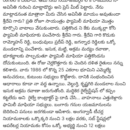
అవినీతి గురించి మాట్లాడొద్దు అని ప్రెస్ మీట్ పెట్టారు. నేను
మాట్లాడనంత మాత్రానా మీరు చేసిన అవినీతి మాయం అవుతుందా
శ్రీదేవి గారు? ప్రతి రోజూ సాయంత్రం ఫ్యామిలీ మాఫియా మొత్తం
కూర్చొని వాటాలు వేసుకుంటారు. పత్తికొండ ని కేకు ముక్కల్లా కోసి
ఫ్యామిలీ మాఫియాకు పంచేసారు శ్రీదేవి గారు. శ్రీదేవి గారి కొడుకు
రామ్మోహన్ రెడ్డి, బంధువులు ప్రదీప్ రెడ్డి, జగన్నాధ రెడ్డిలకు ఒక్కో
మండలాన్ని పంచేశారు. ఇసుక, మట్టి, అక్రమ మద్యం రవాణా,
భూకబ్జాలకు పాల్పడుతూ ఫ్యామిలీ మాఫియా పత్తికొండను
దోచుకుంటుంది. ఈ రోజు చెర్లకొత్తూరు కు చెందిన దళిత రైతులు నన్ను
కలిశారు. వారు 1986 లో కొన్న 25 ఎకరాల భూమిని ఎమ్మెల్యే
అనుచరులు, కుటుంబ సభ్యులు కొట్టేశారు. దానికి సంభందించిన
ఆధారాలు కూడా నా వద్ద ఉన్నాయి. వెల్దుర్తి, కృష్ణగిరి మండలాల నుంచి
ఇసుక అక్రమ రవాణా జరుగుతోంది. మద్దికెర రైల్వేస్టేషన్ లో కప్పం
కట్టలేదు అని రైల్వే కాంట్రాక్టర్ పై దాడి చేసి… వాహనాలు ఎత్తుకెళ్లారు
ఫామిలీ మాఫియా సభ్యులు. బంగారు గనుల యజమానులను
బెదిరించి పనులు జరగకుండా ఆపేశారు. అంగన్వాడీ టీచర్ల
నియామకాలకు ఒక్కొక్కరి నుంచి 3 లక్షల వరకు, సబ్ స్టేషన్లలో
ఆపరేటర్ల నియామకం కోసం ఒక్కో అభ్యర్థి నుంచి 12 లక్షలు