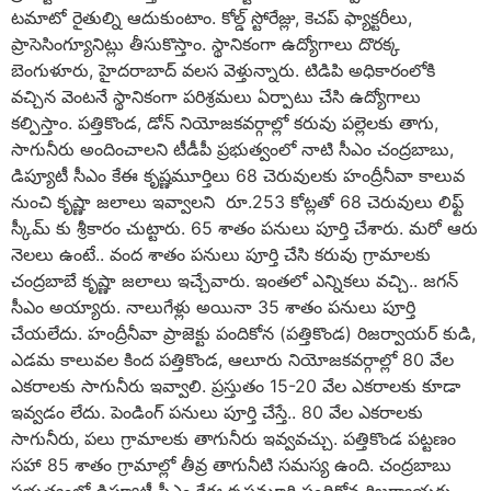
టమాటో రైతుల్ని ఆదుకుంటాం. కోల్డ్ స్టోరేజ్లు, కెచప్ ఫ్యాక్టరీలు,
ప్రాసెసింగ్యూనిట్లు తీసుకొస్తాం. స్థానికంగా ఉద్యోగాలు దొరక్క
బెంగుళూరు, హైదరాబాద్ వలస వెళ్తున్నారు. టిడిపి అధికారంలోకి
వచ్చిన వెంటనే స్థానికంగా పరిశ్రమలు ఏర్పాటు చేసి ఉద్యోగాలు
కల్పిస్తాం. పత్తికొండ, డోన్ నియోజకవర్గాల్లో కరువు పల్లెలకు తాగు,
సాగునీరు అందించాలని టీడీపీ ప్రభుత్వంలో నాటి సీఎం చంద్రబాబు,
డిప్యూటీ సీఎం కేఈ కృష్ణమూర్తిలు 68 చెరువులకు హంద్రీనీవా కాలువ
నుంచి కృష్ణా జలాలు ఇవ్వాలని రూ.253 కోట్లతో 68 చెరువులు లిఫ్ట్
స్కీమ్ కు శ్రీకారం చుట్టారు. 65 శాతం పనులు పూర్తి చేశారు. మరో ఆరు
నెలలు ఉంటే.. వంద శాతం పనులు పూర్తి చేసి కరువు గ్రామాలకు
చంద్రబాబే కృష్ణా జలాలు ఇచ్చేవారు. ఇంతలో ఎన్నికలు వచ్చి.. జగన్
సీఎం అయ్యారు. నాలుగేళ్లు అయినా 35 శాతం పనులు పూర్తి
చేయలేదు. హంద్రీనీవా ప్రాజెక్టు పందికోన (పత్తికొండ) రిజర్వాయర్ కుడి,
ఎడమ కాలువల కింద పత్తికొండ, ఆలూరు నియోజకవర్గాల్లో 80 వేల
ఎకరాలకు సాగునీరు ఇవ్వాలి. ప్రస్తుతం 15-20 వేల ఎకరాలకు కూడా
ఇవ్వడం లేదు. పెండింగ్ పనులు పూర్తి చేస్తే.. 80 వేల ఎకరాలకు
సాగునీరు, పలు గ్రామాలకు తాగునీరు ఇవ్వవచ్చు. పత్తికొండ పట్టణం
సహా 85 శాతం గ్రామాల్లో తీవ్ర తాగునీటి సమస్య ఉంది. చంద్రబాబు
ప్రభుత్వంలో డిప్యూటీ సీఎం కేఈ కృష్ణమూర్తి పందికోన రిజర్వాయరు